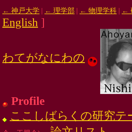
← 神戸大学
|
← 理学部
|
← 物理学科
|
←
English
]
わてがなにわの
Profile
ここしばらくの研究テ
論文リスト