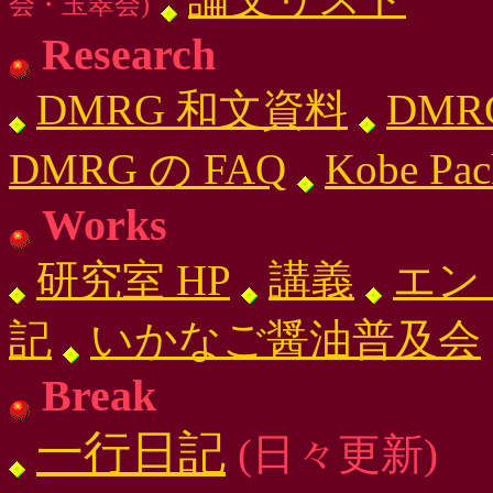
会・玉翠会)
Research
DMRG 和文資料
DMR
DMRG の FAQ
Kobe Pack
Works
研究室 HP
講義
エン
記
いかなご醤油普及会
Break
一行日記
(日々更新) 