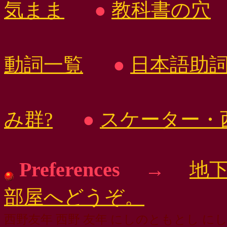
気まま
●
教科書の穴
動詞一覧
●
日本語助
み群?
●
スケーター・
Preferences
→
地下
部屋へどうぞ。
西野友年 西野 友年 にしのともとし にしの とも