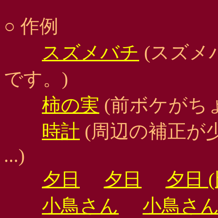
○ 作例
スズメバチ
(スズメ
です。)
柿の実
(前ボケがち
時計
(周辺の補正が
...)
夕日
夕日
夕日 
小鳥さん
小鳥さ