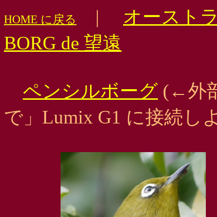
|
オースト
HOME に戻る
BORG de 望遠
ペンシルボーグ
(←外
で」Lumix G1 に接続